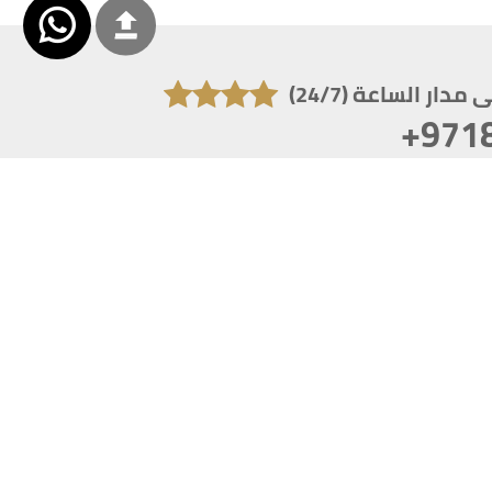
دار الساعة (24/7)
+971
تكون دقة الشاشة 1920x1080
 انترنت اكسبلورر 10.0+ ،فاير فوكس ، كروم