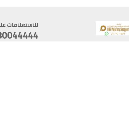
للاستعلامات على م
80044444
وقع
سخ
ؤولية
أغسطس 07, 2026 22:03:50
آخر تحديث
خصوصية
أفضل تصفح للموقع يتوجب أن 
كام
يدعم الموقع أحدث إصدار من متصفحات
ذية الرقمية