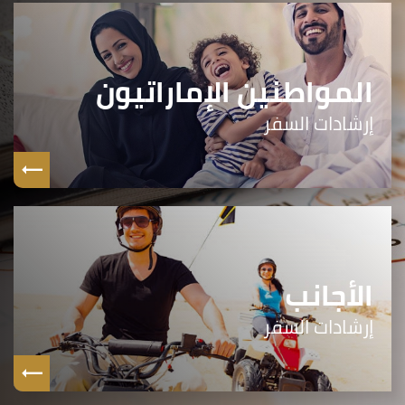
المواطنين الإماراتيون
إرشادات السفر
الأجانب
إرشادات السفر