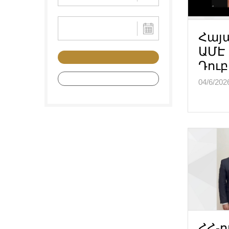
Հայ
ԱՄԷ
Դու
ՀՀ-ո