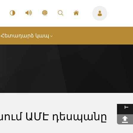
Հետադարձ կապ
ում ԱՄԷ դեսպանը