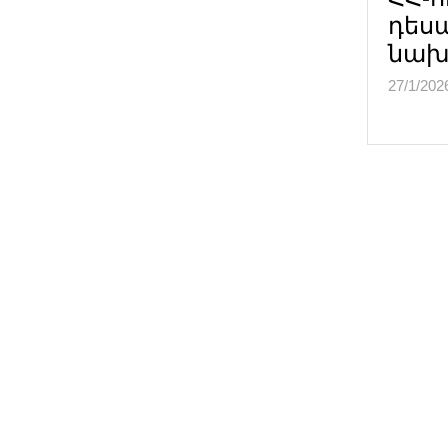
դես
նախ