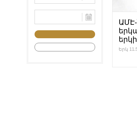
ԱՄԷ-
երկա
երկ
Երկ 11.