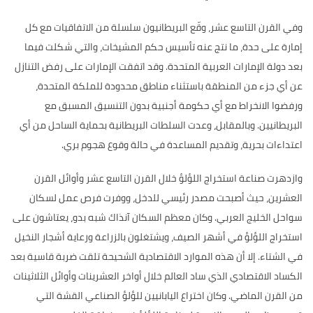
وفي القرن التاسع عشر، وقّع البريطانيون سلسلة من الاتفاقيات مع كل
إمارة على حدة، ما نتج عنه تأسيس حكم المشيخات، والتي شكلت فيما
بعد دولة الإمارات العربية المتحدة
.
وقد اتفقت الإمارات على رفض التنازل
عن أي جزء من المنطقة باستثناء مناطق محدودة للملكة المتحدة،
ورفضوا الانخراط مع أي حكومة أجنبية بدون التنسيق المسبق مع
البريطانيين
.
وبالمقابل، وعدت السلطات البريطانية بحماية الساحل من أي
اعتداءات بحرية، وتقديم المساعدة في حالة وقوع هجوم بري
.
وازدهرت صناعة استخراج اللؤلؤ خلال القرن التاسع عشر وأوائل القرن
العشرين، حيث أصبحت مصدر رئيسي للدخل، ووفرت فرص عمل لسكان
سواحل الخليج العربي
.
وكان معظم السكان آنذاك شبه بدو، يعتاشون على
استخراج اللؤلؤ في أشهر الصيف، ويشتغلون بالزراعة ورعاية أشجار النخيل
في الشتاء
.
إلا أن هذه الموارد الاقتصادية الشحيحة تلقت ضربة قاسية بعد
الكساد الاقتصادي الذي ساد العالم خلال أواخر العشرينات وأوائل الثلاثينات
من القرن الماضي
.
وكان اختراع اليابانيين للؤلؤ الصناعي القشة التي