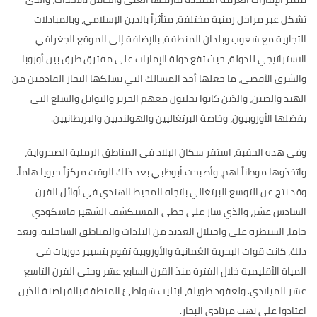
تشكل عبر مراحل
زمنية مختلفة، متأثراً بالدين الإسلامي، وبالمبادلات
التجارية مع شعوب وبلدان المنطقة، بالإضافة إلى الموقع الجغرافي
الاستراتيجي للدولة، حيث تقع دولة الإمارات على مفترق طرق بين أوروبا
والشرق الأقصى، ما جعلها أحد المسالك التي يسلكها التجار القادمين من
الهند والصين، والذين كانوا يجلبون معهم الحرير والتوابل والسلع التي
يفضلها الأوروبيون، وخاصة البرتغاليين والهولنديين والبريطانيين
.
وفي هذه الحقبة،
استقر سكان البلاد في المناطق الرملية الصحرواية،
واتخذوها موطناً لهم، وأصبحت أبوظبي بعد ذلك الوقت مركزاً حيويا هاماً
.
وقد نتج عن التوسع البرتغالي باتجاه المحيط الهندي في أوائل القرن
السادس عشر، والذي سار على خطى المستكشف الشهير فاسكودي
جاما، السيطرة على واحتلال العديد من البلدات والمناطق الساحلية
.
وبعد
ذلك، كانت قوات البحرية العُمانية والأوروبية تقوم بتسيير دوريات في
المياة الأقليمية خلال الفترة منذ القرن السابع عشر وحتى القرن التاسع
عشر الميلادي
.
ولعقود طويلة، ابتليت شواطئ المنطقة بالقراصنة الذين
اعتادوا على نهب مرتادي البحار
.