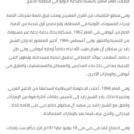
قصمت ظهر البعير بالنسبة لصناعة اللؤلؤ في منطقة الخليج
.
وفي مطلع الثلاثينات من القرن العشرين وصلت فرق تابعة لشركات النفط
لإجراء المسوحات الأولية في المنطقة، وتم تصدير أول شحنة من النفط
الخام من أبوظبي في العام
1962
، مشكّلة بذلك بداية رحلة غير مسبوقة
من التنمية والتطور
.
وفي أغسطس
1966
، أختير المغفور له بإذن الشيخ
زايد بن سلطان آل نهيان طيب الله ثراه حاكماً لإمارة أبوظبي، وفي ظل
حكمه، أسهمت عوائد النفط في تحقيق تنمية مستدامة، وتطوير البنى
التحتية، بما في ذلك بناء المدارس، والمساكن والمستشفيات والطرق في
أبوظبي والإمارات الأخرى
.
وفي العام
1968
، أعلنت الحكومة البريطانية انسحابها من الخليج العربي
.
وكنتيجة لذلك، بادر الشيخ زايد إلى تأسيس علاقات أكثرة قوة بين الإمارات،
واتفق مع الشيخ راشد بن سعيد آل مكتوم، حاكم دبي على إقامة اتحاد
فيدرالي، والذي عرف فيما بعد بالإمارات المتصالحة
.
وفي اجتماعٍ عُقد في دبي في
18
يوليو عام
1971
م، قرّر حكّام ست إمارات