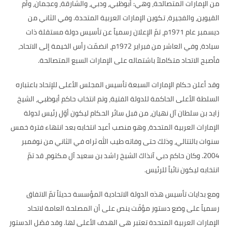
من الإمارات المتصالحة، وهي
:
أبوظبي، ودبي، والشارقة، وعجمان، وأم
القيوين، والفجيرة، تكوين الإمارات العربية المتحدة
.
وفي الثاني من
ديسمبر عام
1971
م، تمّ الإعلان رسمياً عن تأسيس دولة مستقلة ذات
سيادة، وفي العاشر من فبراير
1972
م، انضمّت رأس الخيمة إلى الاتحاد،
فأصبح الاتحاد متكاملاً باشتماله على الإمارات السبع المتصالحة
.
وقد أعلن حكام الإمارات السبعة تأسيس المجلس الأعلى للإتحاد باعتباره
السلطة الأعلى الحاكمة للدولة الفتية، وتم انتخاب حاكم أبوظبي، الشيخ
زايد بن سلطان آل نهيان، من قبل سائر الحكام ليكون أوّل رئيس لدولة
الإمارات العربية المتحدة، وهو منصب أعيد انتخابه بعد انتهاء فترة خمس
سنوات بالتتالي، وذلك حتى وفاته طيب الله ثراه في الثاني من نوفمبر
2004.
وكان حاكم دبي آنذاك الشيخ راشد بن سعيد آل مكتوم، قد تمّ
انتخابه ليكون نائباً للرئيس
.
ومع بدايات تأسيس هذه الدولة الاتحادية المؤسسة حديثاً تمّ الاتفاق
رسمياً على وضع دستور مؤقّت ينص على أن المصلحة العامة لاتحاد
الإمارات العربية المتحدة تعتبر هي الهدف الأعلى لها
.
وقد فصّل الدستور