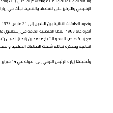
والثقافية والتقنية والأمنية والعسكرية، حتى باتت واحدة
الإقليمي والتركيز على الاقتصاد والتنمية، تجلّت في زيار
اتفاقية ومذكرة تفاهم شملت الصناعات الدفاعية والصحة وا
وأعقبتها زيارة الرئيس التركي إلى الدولة في 14 فبراير 2022؛ حيث شهدت الزيارة توقيع 13 اتفاقية ومذكرة تفاهم في مجالات الاستثمار والدفاع والنقل والصحة والزراعة والسياحة.