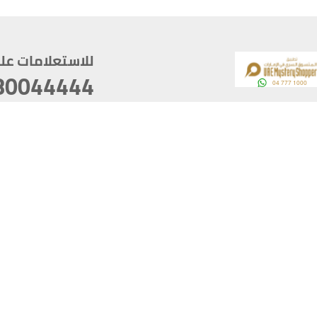
للاستعلامات على م
80044444
وقع
سخ
ؤولية
أغسطس 07, 2026 21:27:16
آخر تحديث
خصوصية
أفضل تصفح للموقع يتوجب أن 
كام
يدعم الموقع أحدث إصدار من متصفحات
ذية الرقمية