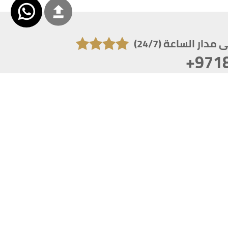
دار الساعة (24/7)
+971
تكون دقة الشاشة 1920x1080
 انترنت اكسبلورر 10.0+ ،فاير فوكس ، كروم