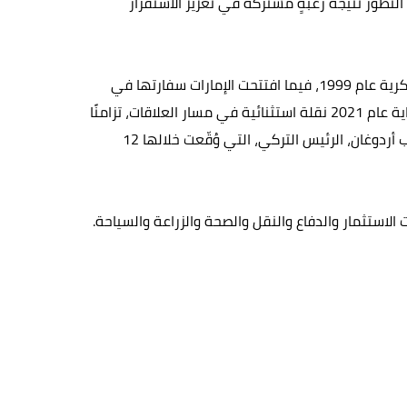
التطور نتيجة رغبةٍ مشتركة في تعزيز الاستقرار
وتعود العلاقات الثنائية بين البلدين إلى 21 مارس 1973، وقد افتتحت تركيا سفارتها في أبوظبي عام 1979 ثم ملحقيتها العسكرية عام 1999، فيما افتتحت الإمارات سفارتها في
أنقرة عام 1983، تلتها القنصلية العامة في إسطنبول عام 1989، ثم الملحقية العسكرية في أنقرة عام 2005، فيما شكّلت نهاية عام 2021 نقلة استثنائية في مسار العلاقات، تزامنًا
مع زيارة صاحب السمو الشيخ محمد بن زايد آل نهيان رئيس الدولة، "حفظه الله"، إلى تركيا تلبيةً لدعوة فخامة الرئيس رجب طيب أردوغان، الرئيس التركي، التي وُقّعت خلالها 12