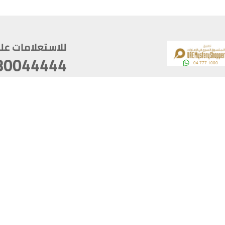
للاستعلامات على م
80044444
وقع
سخ
ؤولية
أغسطس 06, 2026 21:26:53
آخر تحديث
خصوصية
أفضل تصفح للموقع يتوجب أن 
كام
يدعم الموقع أحدث إصدار من متصفحات
ذية الرقمية