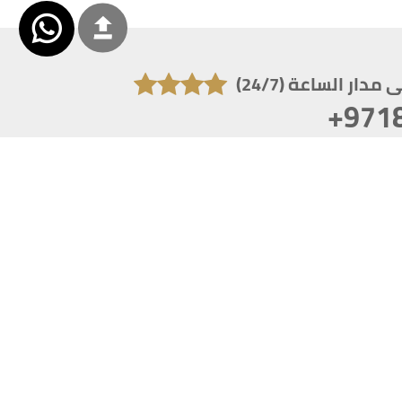
دار الساعة (24/7)
+971
تكون دقة الشاشة 1920x1080
 انترنت اكسبلورر 10.0+ ،فاير فوكس ، كروم