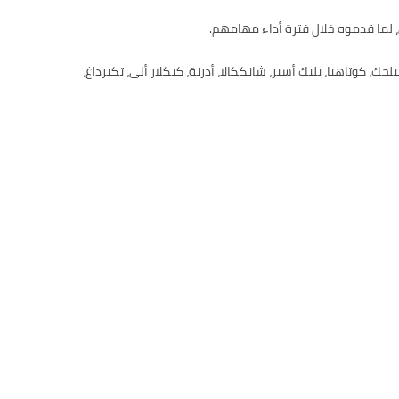
، بورصة، يالوفا، كوجايلي، سكاريا، بيلجك، كوتاهيا، بليك أسير، شانككالا، أدرنة، كيكلار ألى، تكيرداغ،