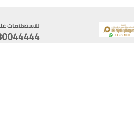
للاستعلامات على م
80044444
وقع
سخ
ؤولية
أغسطس 06, 2026 16:28:03
آخر تحديث
خصوصية
أفضل تصفح للموقع يتوجب أن 
كام
يدعم الموقع أحدث إصدار من متصفحات
ذية الرقمية