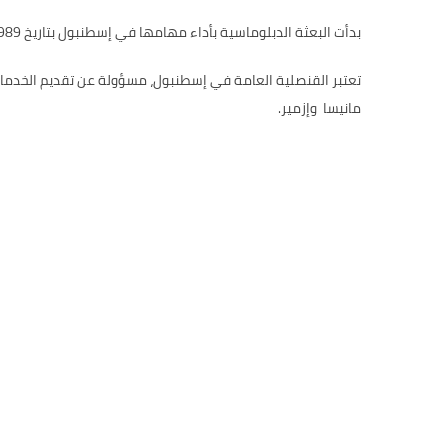
بدأت البعثة الدبلوماسية بأداء مهامها في إسطنبول بتاريخ 1989. وتعاقب على ترأس البعثة عدد من القناصل الذين ندين لهم بالفضل والعرفان، لما قدموه خلال فترة أداء مهامهم.
مانيسا وإزمير.