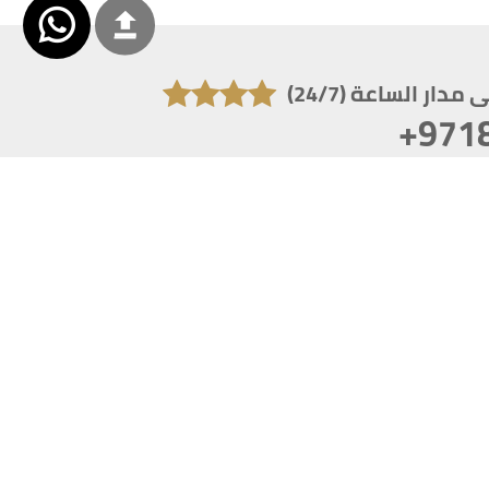
دار الساعة (24/7)
+971
تكون دقة الشاشة 1920x1080
 انترنت اكسبلورر 10.0+ ،فاير فوكس ، كروم