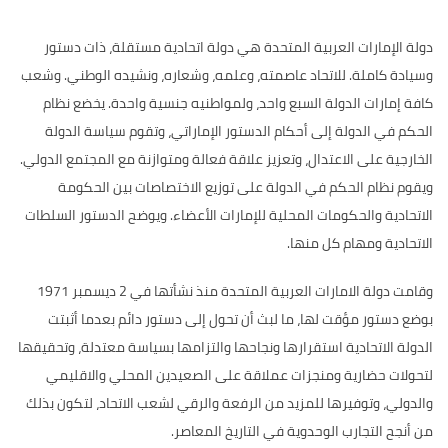
دولة الإمارات العربية المتحدة هي دولة اتحادية مستقلة، ذات دستور
وسيادة كاملة. للاتحاد عاصمته، وعلمه، وشعاره، ونشيده الوطني. وشعب
كافة إمارات الدولة السبع واحد، ولمواطنيه جنسية واحدة. يخضع نظام
الحكم في الدولة إلى أحكام الدستور الإماراتي، وتقوم سياسة الدولة
الخارجية على الاعتدال، وتعزيز علاقة فعالة ومتوازنة مع المجتمع الدولي.
ويقوم نظام الحكم في الدولة على توزيع الاختصاصات بين الحكومة
الاتحادية والحكومات المحلية للإمارات الأعضاء. ويوضح الدستور السلطات
الاتحادية ومهام كل منها.
وقامت دولة الامارات العربية المتحدة منذ نشأتها في 2 ديسمبر 1971
بوضع دستور مؤقت لها، ما لبث أن تحول إلى دستور دائم بعدما أثبتت
الدولة الاتحادية استقرارها ونجاحها والتزامها بسياسة معتدلة، وتحقيقها
لتحولات حضارية ومنجزات عملاقة على الصعيدين المحلي والاقليمي
والدولي، وتوفيرها للمزيد من الرفعة والرقي لشعب الاتحاد، لتكون بذلك
من أنجح التجارب الوحدوية في التاريخ المعاصر.