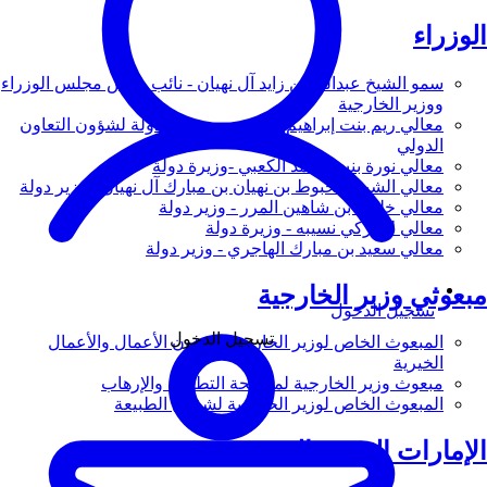
الوزراء
سمو الشيخ عبدالله بن زايد آل نهيان - نائب رئيس مجلس الوزراء
ووزير الخارجية
معالي ريم بنت إبراهيم الهاشمي - وزيرة دولة لشؤون التعاون
الدولي
معالي نورة بنت محمد الكعبي -وزيرة دولة
معالي الشيخ شخبوط بن نهيان بن مبارك آل نهيان - وزير دولة
معالي خليفة بن شاهين المرر - وزير دولة
معالي لانا زكي نسيبه - وزيرة دولة
معالي سعيد بن مبارك الهاجري - وزير دولة
مبعوثي وزير الخارجية
تسجيل الدخول
تسجيل الدخول
المبعوث الخاص لوزير الخارجية لشؤون الأعمال والأعمال
الخيرية
مبعوث وزير الخارجية لمكافحة التطرف والإرهاب
المبعوث الخاص لوزير الخارجية لشؤون الطبيعة
الإمارات العربية المتحدة