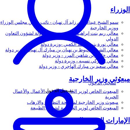
الوزراء
سمو الشيخ عبدالله بن زايد آل نهيان - نائب رئيس مجلس الوزراء
ووزير الخارجية
معالي ريم بنت إبراهيم الهاشمي - وزيرة دولة لشؤون التعاون
الدولي
معالي نورة بنت محمد الكعبي -وزيرة دولة
معالي الشيخ شخبوط بن نهيان بن مبارك آل نهيان - وزير دولة
معالي خليفة بن شاهين المرر - وزير دولة
معالي لانا زكي نسيبه - وزيرة دولة
معالي سعيد بن مبارك الهاجري - وزير دولة
مبعوثي وزير الخارجية
تسجيل الدخول
تسجيل الدخول
المبعوث الخاص لوزير الخارجية لشؤون الأعمال والأعمال
الخيرية
مبعوث وزير الخارجية لمكافحة التطرف والإرهاب
المبعوث الخاص لوزير الخارجية لشؤون الطبيعة
الإمارات العربية المتحدة