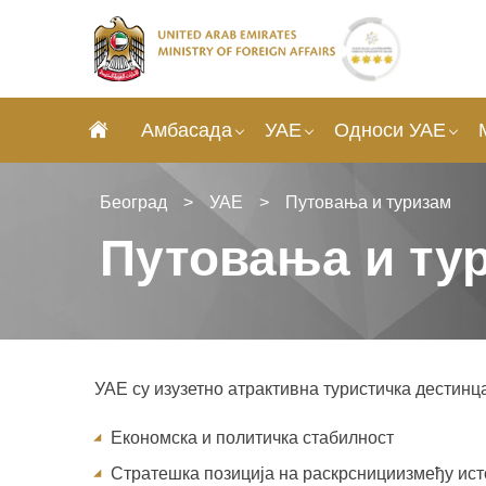
Амбасада
УАЕ
Односи УАЕ
Београд
>
УАЕ
>
Путовања и туризам
Путовања и ту
УАЕ су изузетн
о атрактивна
туристичка дестинца
Економска и политичка стабилност
Стратешка позиција на р
аскрсници
између ист