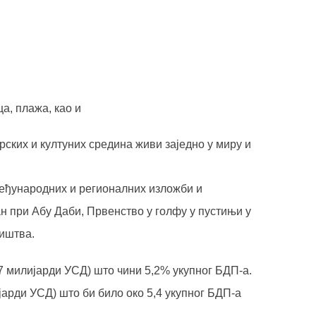
ца, плажа
, као и
рских и култуних средина живи заједно у миру и
међународних и регионалних изложби и
ан при Абу Даби, Првенство у голфу у пустињи у
ништва.
,7 милијарди УСД) што чини 5,2% укупног БДП-а.
јарди УСД) што би било око 5,4 укупног БДП-а