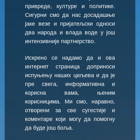
привреде, културе и политике.
Сигурни смо да нас досадашње
јаке везе и пријатељски односи
два народа и влада воде у још
интензивније партнерство.
Искрено се надамо да и ова
интернет страница доприноси
испуњењу наших циљева и да је
пре свега, информативна и
корисна вама, њеним
корисницима. Ми смо, наравно,
отворени за све сугестије и
коментаре који могу да помогну
да буде још боља.