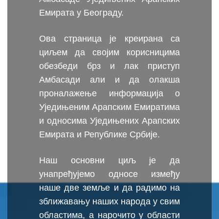
Емирата у Београду.
Ова страница је креирана са
циљем да својим корисницима
обезбеди брз и лак приступ
Амбасади али и да олакша
проналажење информација о
Уједињеним Арапским Емиратима
и односима Уједињених Арапских
Емирата и Републике Србије.
Наш основни циљ је да
унапређујемо односе између
наше две земље и да радимо на
зближавању наших народа у свим
областима, а нарочито у области