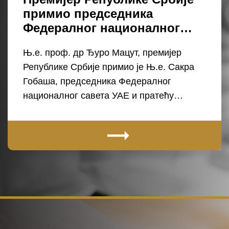
примио председника
Федералног националног…
Њ.е. проф. др Ђуро Мацут, премијер
Републике Србије примио је Њ.е. Сакра
Гобаша, председника Федералног
националног савета УАЕ и пратећу…