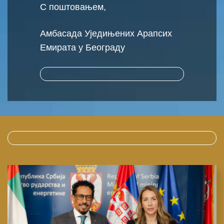
С поштовањем,
Амбасада Уједињених Арапсих
Емирата у Београду