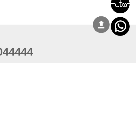
044444
del Ministerio de Relaciones
Cooperacion Internacional para el
ar
ugust 08, 2026 20:08:55