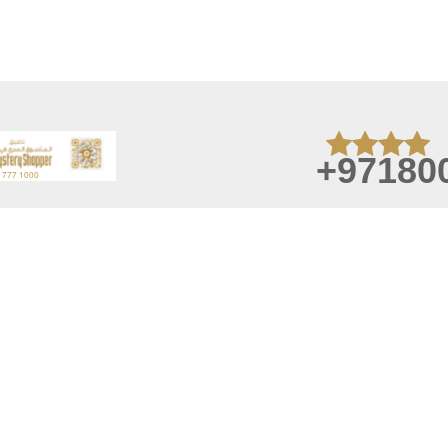
+97180
Aplicaciones 
Exteriores y 
sitio
telefono celul
 práva
er
chrany osobních údajů
A
Última actualización