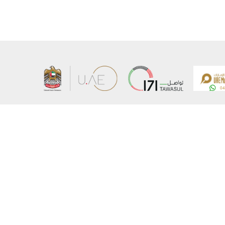
Acerca del Ministerio
Mapa del 
Autorská
Disclaim
Zásady o
Comunicarse con el Ministerio