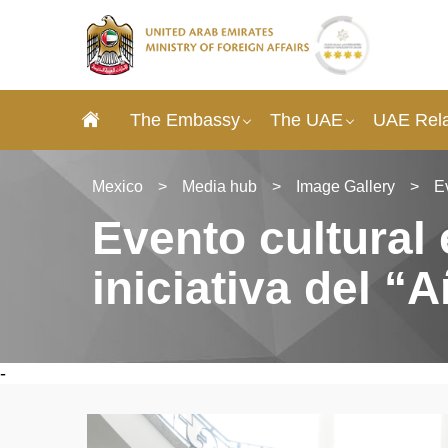
The Embassy
The UAE
UAE Rela
Mexico
>
Media hub
>
Image Gallery
>
Ev
Evento cultural
iniciativa del “
-