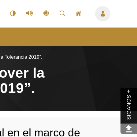
la Tolerancia 2019”.
over la
2019”.
SIGANOS
al en el marco de