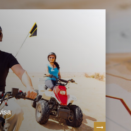
s
visa