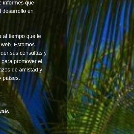
 e informes que
 desarrollo en
 al tiempo que le
io web. Estamos
der sus consultas y
a para promover el
lazos de amistad y
y países.
wais