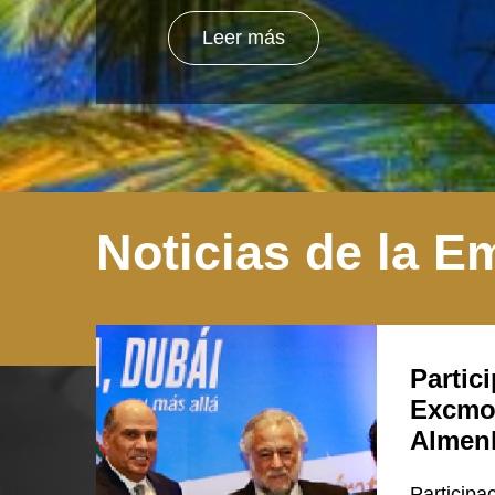
Leer más
Noticias de la E
Partic
Excmo
Almen
Participa