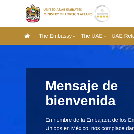
The Embassy
The UAE
UAE Rela
Mensaje de
bienvenida
En nombre de la Embajada de los Em
Unidos en México, nos complace darl