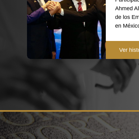
Ahmed Al
de los Em
en México
Ver hist