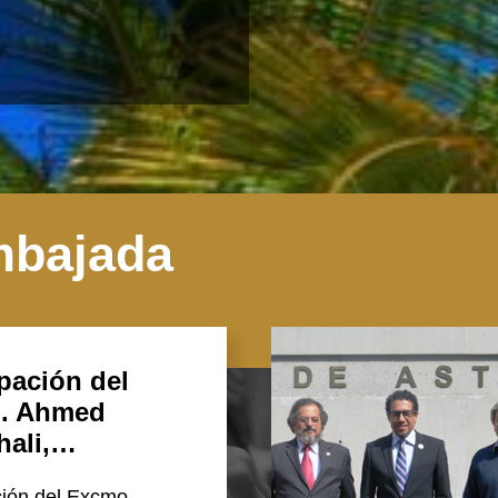
mbajada
ipación del
. Ahmed
hali,…
ción del Excmo.