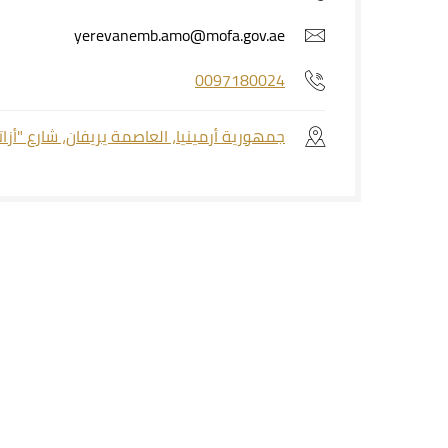
yerevanemb.amo@mofa.gov.ae
0097180024
جمهورية أرمينيا، العاصمة يريفان، شارع "أزاتوتيان 