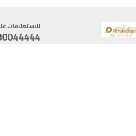
للاستعلامات على م
80044444
وقع
سخ
ؤولية
أغسطس 08, 2026 14:11:24
آخر تحديث
خصوصية
أفضل تصفح للموقع يتوجب أن 
كام
يدعم الموقع أحدث إصدار من متصفحات
ذية الرقمية