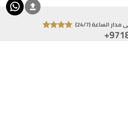
دار الساعة (24/7)
+971
تكون دقة الشاشة 1920x1080
 انترنت اكسبلورر 10.0+ ،فاير فوكس ، كروم