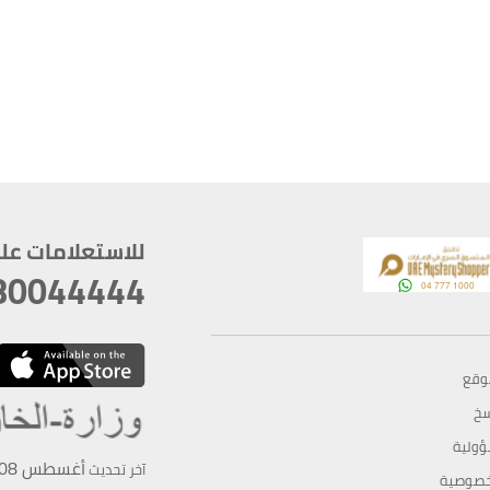
للاستعلامات على م
80044444
وقع
سخ
ؤولية
أغسطس 08, 2026 14:11:24
آخر تحديث
خصوصية