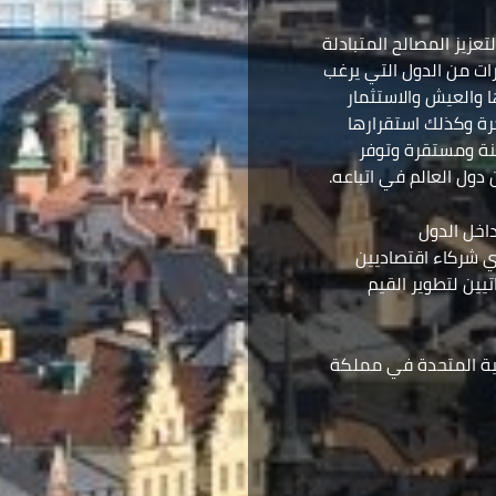
عزيز المصالح المتبادلة
ارات من الدول التي يرغب
ا والعيش والاستثمار
رة وكذلك استقرارها
منة ومستقرة وتوفر
 دول العالم في اتباعه.
اخل الدول
ي شركاء اقتصاديين
تيين لتطوير القيم
ربية المتحدة في مملكة