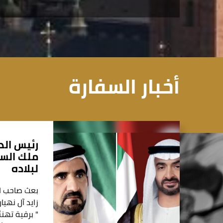
أخبار السفارة
رئيس الد
ملك السو
لبلاده
بعث صاحب ا
زايد آل نهيا
" برقية تهنئ