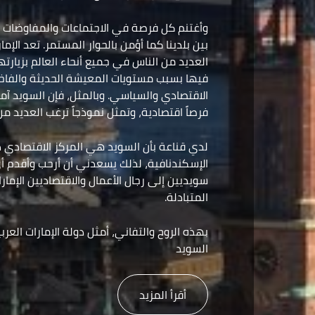
وأغتنم كل فرصة في الاجتماعات والمفاوضات لت
بين بلدينا كما أؤمن بالحوار المستمر. تعد الإم
العديد من الناس في جميع أنحاء العالم بزيارته
فيها بسبب مستويات المعيشة الحديثة والفاخ
الاقتصادي والسياسي. وبالمثل، فإن السويد آ
فرصاً اقتصادية، وتمثل نموذجاً ترغب العديد من
لدي قناعة بأن السويد هي المركز الاقتصادي د
الإسكندنافية، لذلك يسعدني أن أرحب وأقدم أ
سويديين إلى رجال الأعمال والاقتصاديين الإمارا
المتبادلة.
بهذه الروح والتفاني، أمثل دولة الإمارات الع
السويد
أقرأ المزيد