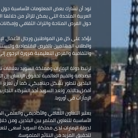
نود أن نشارك بعض المعلومات الأساسية حول م
العربية المتحدة التي يمكن للزائر من خلالها
حول الفرص المتاحة والتراث الثقافي وإمكانات ا
نؤكد على كل من المواطنين ورجال الأعمال الإم
والطلاب المهتمين بالفرص الاقتصادية والاستث
والثقافية والفرص التعليمية ضرورة الرجوع إل
ترتبط دولة الإمارات ومملكة السويد بعلاقات ت
الصداقة والقيم العالمية لحقوق الإنسان. إن ال
البلدين تتطور بشكل ديناميكي، كما أن تعزيز ال
أفضل حالاته، وتعد السويد أحد الشركاء التجار
الإمارات في أوروبا.
يعتبر التعاون الثقافي والأكاديمي والعلمي ا
الأساسية للتعاون المثمر بين البلدين، ومن خ
لدولة الإمارات لدى مملكة السويد أسعى لتعزي
لتحقيق المزيد من النتائج الملموسة.