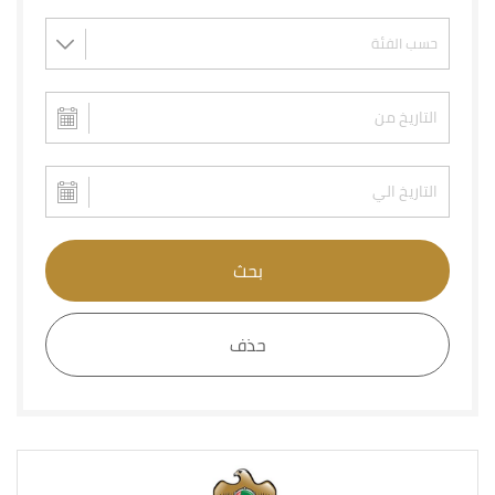
بحث
حذف