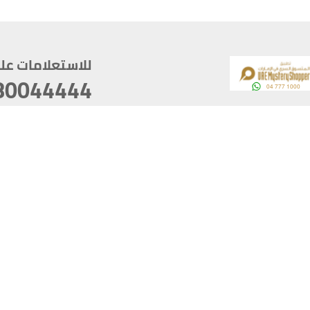
للاستعلامات على م
80044444
وقع
سخ
ؤولية
أغسطس 09, 2026 13:12:13
آخر تحديث
خصوصية
أفضل تصفح للموقع يتوجب أن 
كام
يدعم الموقع أحدث إصدار من متصفحات
ذية الرقمية