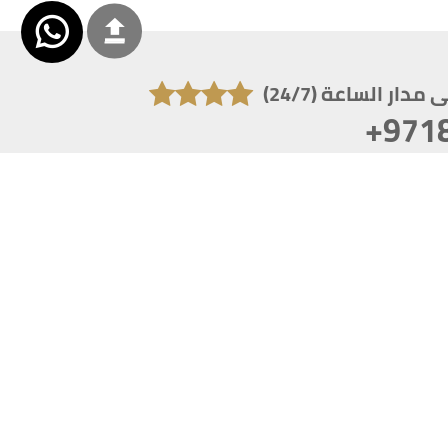
دار الساعة (24/7)
+971
تكون دقة الشاشة 1920x1080
 انترنت اكسبلورر 10.0+ ،فاير فوكس ، كروم