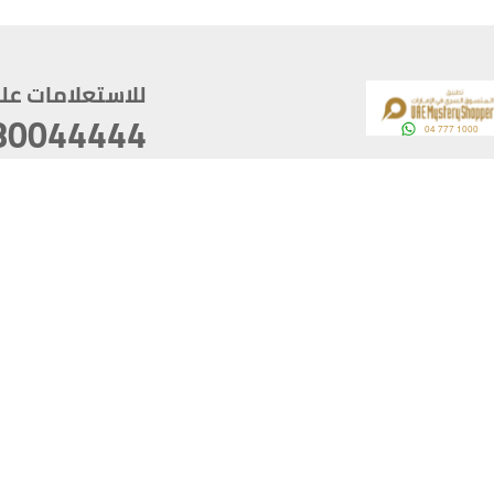
للاستعلامات على م
80044444
وقع
سخ
ؤولية
أغسطس 06, 2026 10:12:56
آخر تحديث
خصوصية
أفضل تصفح للموقع يتوجب أن 
كام
يدعم الموقع أحدث إصدار من متصفحات
ذية الرقمية