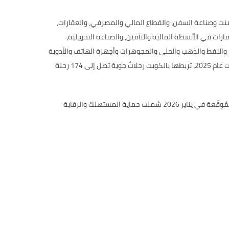
نت وصناعة السفن، والقطاع المالي والمصرفي، والعقارات،
مارات في الأنشطة المالية والتأمين، والصناعة التحويلية،
زيوت والنفط والذهب والحلي والمجوهرات وأجهزة الهاتف والأدوية
والسفن والمواد الغذائية، ولا يقتصر هذا التعاون على التجارة والاستثمار، بل يمتدّ إلى السياحة والخدمات؛ إذ زار نحو 400 ألف سائح كويتي الإمارات عام 2025، تربطها بالكويت رحلاتٌ جوية تصل إلى 174 رحلة
وتجسيدًا لهذه الشراكة الاستراتيجية، وقّع البلدان عددًا من الاتفاقيات ومذكرات التفاهم في مختلف القطاعات، كان أبرزها حزمة من المذكرات المُوقّعة في يناير 2026 شملت حماية المستهلك والرقابة