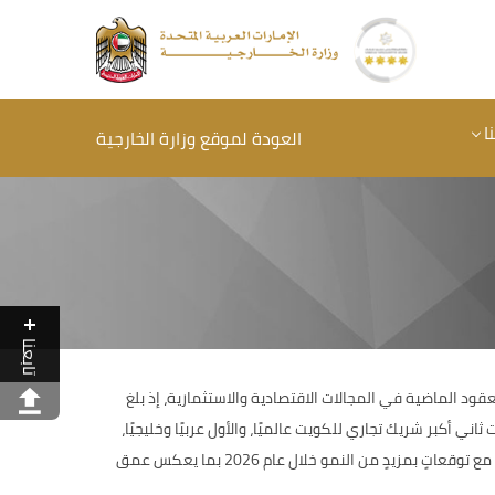
ا
العودة لموقع وزارة الخارجية
تابعنا
عقود الماضية في المجالات الاقتصادية والاستثمارية، إذ بلغ
حو 55.5 مليار درهم خلال عام 2025 بنسبة نموٍّ بلغت 11.30% مقارنةً بعام 2024، مما جعل الإمارات ثاني أكبر شريك تجاري للكويت عالميًا، والأول عربيًا وخليجيًا،
مستحوذةً على ما يقارب 20% من صادراتها غير النفطية، فيما شكّلت التجارة بين البلدين نحو ثلثي تجارة الكويت مع دول مجلس التعاون الخليجي، مع توقعاتٍ بمزيدٍ من النمو خلال عام 2026 بما يعكس عمق