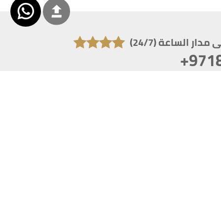
دار الساعة (24/7)
+971
تكون دقة الشاشة 1920x1080
 انترنت اكسبلورر 10.0+ ،فاير فوكس ، كروم