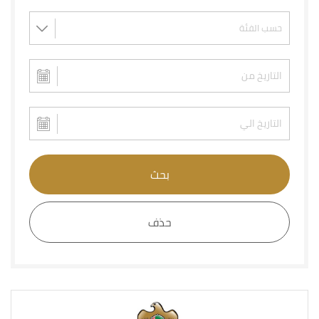
بحث
حذف