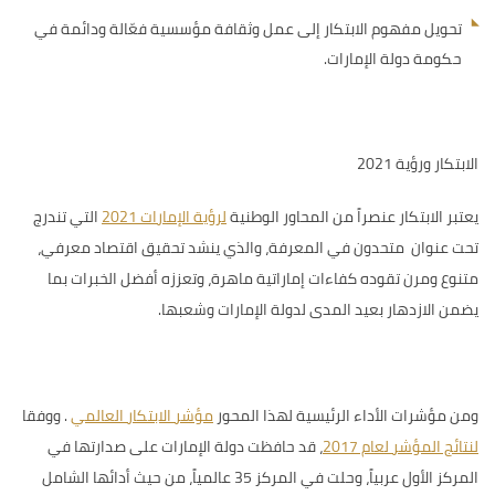
تحويل مفهوم الابتكار إلى عمل وثقافة مؤسسية فعّالة ودائمة في
حكومة دولة الإمارات.
الابتكار ورؤية 2021
يعتبر الابتكار عنصراً من
المحاور الوطنية
لرؤية الإمارات 2021
التي تندرج
تحت عنوان متحدون في المعرفة، والذي ينشد تحقيق اقتصاد معرفي،
متنوع ومرن تقوده كفاءات إماراتية ماهرة، وتعززه أفضل الخبرات بما
يضمن الازدهار بعيد المدى لدولة الإمارات وشعبها.
ومن مؤشرات الأداء الرئيسية لهذا المحور
مؤشر الابتكار العالمي
.
ووفقا
لنتائج المؤشر لعام 2017
، قد
حافظت دولة الإمارات على صدارتها في
المركز الأول عربياً، وحلت في المركز 35 عالمياً، من حيث أدائها الشامل