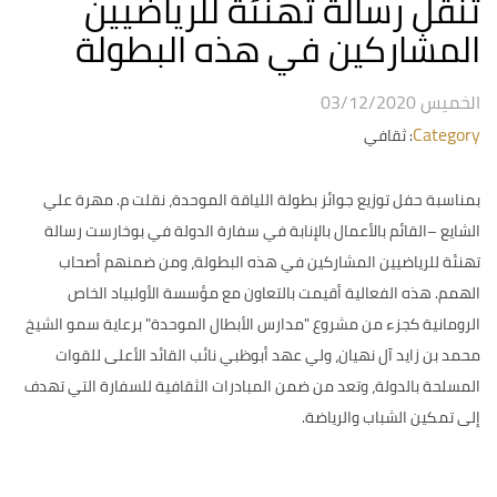
تنقل رسالة تهنئة للرياضيين
المشاركين في هذه البطولة
الخميس 03/12/2020
Category
: ثقافي
بمناسبة حفل توزيع جوائز بطولة اللياقة الموحدة، نقلت م. مهرة علي
الشايع –القائم بالأعمال بالإنابة في سفارة الدولة في بوخارست رسالة
تهنئة للرياضيين المشاركين في هذه البطولة، ومن ضمنهم أصحاب
الهمم. هذه الفعالية أقيمت بالتعاون مع مؤسسة الأولبياد الخاص
الرومانية كجزء من مشروع "مدارس الأبطال الموحدة" برعاية سمو الشيخ
محمد بن زايد آل نهيان، ولي عهد أبوظبي نائب القائد الأعلى للقوات
المسلحة بالدولة، وتعد من ضمن المبادرات الثقافية للسفارة التي تهدف
إلى تمكين الشباب والرياضة.