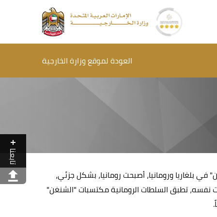
العودة لموقع وزارة الخارجية
تابعنا
التطبيق الكامل لأحكام مكتسبات "الشنغن" في بلغاريا ورومانيا، أصبحت رومانيا، بشكل جزئي،
ود الجوية والبحرية، وفي الوقت نفسه، تطبق السلطات الرومانية مكتسبات "الشنغن"