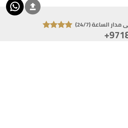
دار الساعة (24/7)
+971
تكون دقة الشاشة 1920x1080
 انترنت اكسبلورر 10.0+ ،فاير فوكس ، كروم