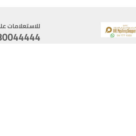
للاستعلامات على م
80044444
وقع
سخ
ؤولية
أغسطس 07, 2026 14:21:05
آخر تحديث
خصوصية
أفضل تصفح للموقع يتوجب أن 
كام
يدعم الموقع أحدث إصدار من متصفحات
ذية الرقمية