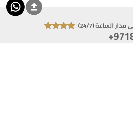
دار الساعة (24/7)
+971
تكون دقة الشاشة 1920x1080
 انترنت اكسبلورر 10.0+ ،فاير فوكس ، كروم