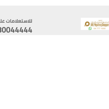
للاستعلامات على م
80044444
وقع
سخ
ؤولية
أغسطس 07, 2026 14:21:05
آخر تحديث
خصوصية
أفضل تصفح للموقع يتوجب أن 
كام
يدعم الموقع أحدث إصدار من متصفحات
ذية الرقمية