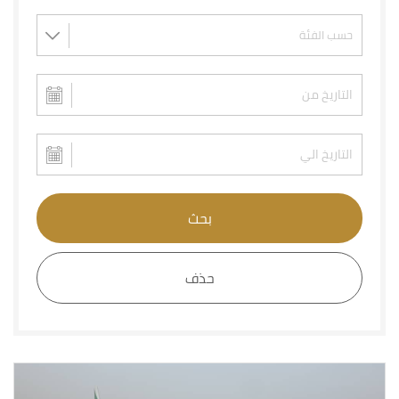
بحث
حذف