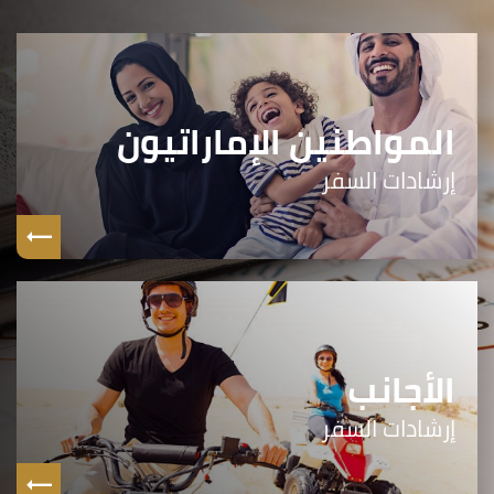
المواطنين الإماراتيون
إرشادات السفر
الأجانب
إرشادات السفر