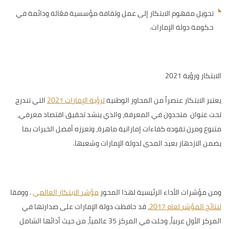
تحويل مفهوم الابتكار إلى عمل وثقافة مؤسسية فعّالة ودائمة في
حكومة دولة الإمارات.
الابتكار ورؤية 2021
يعتبر الابتكار عنصراً من
المحاور الوطنية
لرؤية الإمارات 2021
التي تندرج
تحت عنوان متحدون في المعرفة، والذي ينشد تحقيق اقتصاد معرفي،
متنوع ومرن تقوده كفاءات إماراتية ماهرة، وتعززه أفضل الخبرات بما
يضمن الازدهار بعيد المدى لدولة الإمارات وشعبها.
ومن مؤشرات الأداء الرئيسية لهذا المحور
مؤشر الابتكار العالمي
.
ووفقا
لنتائج المؤشر لعام 2017
، قد
حافظت دولة الإمارات على صدارتها في
المركز الأول عربياً، وحلت في المركز 35 عالمياً، من حيث أدائها الشامل