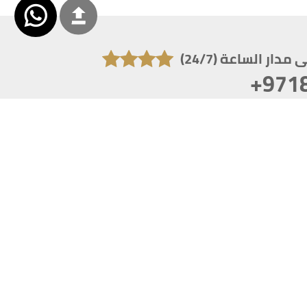
دار الساعة (24/7)
+971
تكون دقة الشاشة 1920x1080
 انترنت اكسبلورر 10.0+ ،فاير فوكس ، كروم