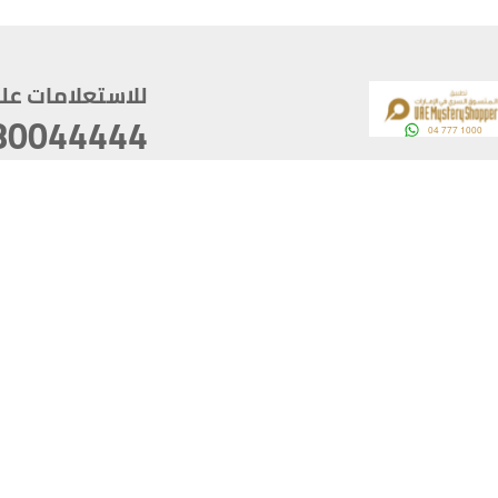
للاستعلامات على م
80044444
وقع
سخ
ؤولية
أغسطس 07, 2026 22:03:50
آخر تحديث
خصوصية
أفضل تصفح للموقع يتوجب أن 
كام
يدعم الموقع أحدث إصدار من متصفحات
ذية الرقمية