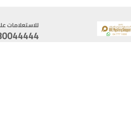
للاستعلامات على م
80044444
وقع
سخ
ؤولية
أغسطس 08, 2026 14:11:24
آخر تحديث
خصوصية
أفضل تصفح للموقع يتوجب أن 
كام
يدعم الموقع أحدث إصدار من متصفحات
ذية الرقمية