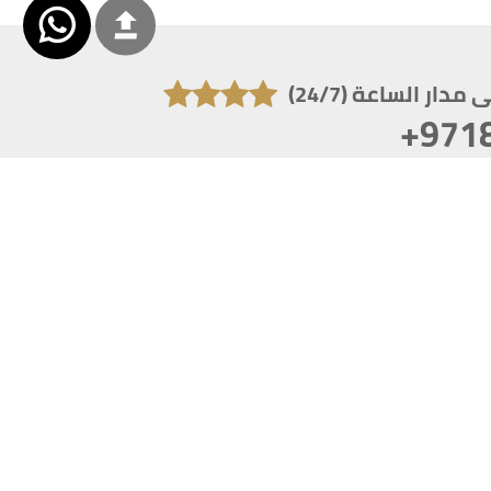
دار الساعة (24/7)
+971
تكون دقة الشاشة 1920x1080
 انترنت اكسبلورر 10.0+ ،فاير فوكس ، كروم