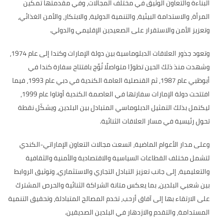
البناءة والتعاون الوثيق في مختلف المجالات، وفي مقدمتها تمكين
المرأة، والاستدامة البيئية، والتنمية الدولية، والابتكار، والأمن الغذائي،
وتعزيز الأمن والاستقرار على الصعيدين الإقليمي والدولي.
وتعود جذور العلاقات الدبلوماسية بين دولة الإمارات وكندا إلى عام 1974،
وشهدت منذ ذلك الحين تطورًا متواصلًا تُوِّج بافتتاح سفارة كندا في
أبوظبي عام 1987، ثم القنصلية العامة الكندية في دبي عام 1993، فيما
افتتحت دولة الإمارات سفارتها في العاصمة الكندية أوتاوا عام 1999،
ليكتمل بذلك التمثيل الدبلوماسي المتبادل بين البلدين، ويشكّل نقطة
تحول رئيسية في مسار العلاقات الثنائية.
وعلى مدار الأعوام الماضية، اتسعت مجالات التعاون الإماراتي-الكندي
لتشمل مختلف القطاعات السياسية والاقتصادية والأمنية والثقافية
والتعليمية، إلى جانب تعزيز التبادل التجاري والاستثماري، وتوثيق الروابط
بين شعبي البلدين، بما يعكس متانة الشراكة الثنائية والحرص المشترك
على الارتقاء بها إلى آفاق أرحب، تخدم المصالح المتبادلة، وتحقيق التنمية
المستدامة، والتقدم والازدهار في البلدين الصديقين.