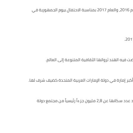
قام صاحب السمو الشيخ محمد بن زايد آل نهيان ولي عهد أبوظبي نائب القائد الأعلى للقوات المسلحة بزيارة الهند في في العام 2016، والعام 2017 بمناسبة الاحتفال بيوم الجمهورية في
تستحوذ دولة الإمارات على نسبة 37٪ من إجمالي صادرات الكتب الهندية إلى العالم العربي؛ حيث تمثل الجالية الهندية التي يزيد عدد سكانها عن 2,8 مليون جزءاً رئيسياً من مجتمع دولة