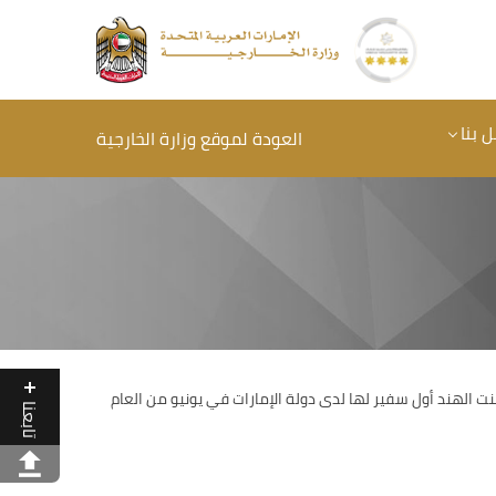
 بنا
العودة لموقع وزارة الخارجية
د علاقات ثتائية قوية ذات جذور تاريخية. وقد عينت دولة الإمارات أول سفير لها لدى نيودلهي في العام 1972، بينما عينت الهند أول سفير لها لدى دولة الإمارات في يونيو من العام
تابعنا