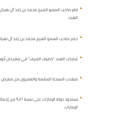
الهند.
حضر صاحب السمو الشيخ محمد بن زايد آل نهيان بصفته ضي
شاركت الهند "كضيف الشرف" في مهرجان أبوظبي الثقافي السنوي في دولة الإم
شهدت النسخة السابعة والعشرون من معرض نيودلهي الدولي للكتاب الذي أقيم في يناير 2019، مش
الإمارات.