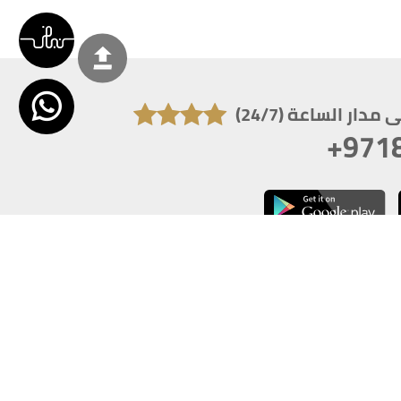
دار الساعة (24/7)
+971
تكون دقة الشاشة 1920x1080
 انترنت اكسبلورر 10.0+ ،فاير فوكس ، كروم