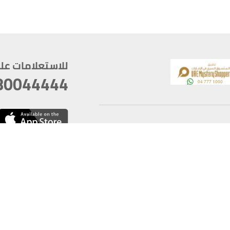
للاستعلامات على م
80044444
وقع
سخ
ؤولية
أغسطس 06, 2026 21:26:53
آخر تحديث
خصوصية
أفضل تصفح للموقع يتوجب أن 
كام
يدعم الموقع أحدث إصدار من متصفحات
ذية الرقمية