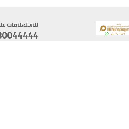
للاستعلامات على م
80044444
وقع
سخ
ؤولية
أغسطس 07, 2026 22:03:50
آخر تحديث
خصوصية
أفضل تصفح للموقع يتوجب أن 
كام
يدعم الموقع أحدث إصدار من متصفحات
ذية الرقمية