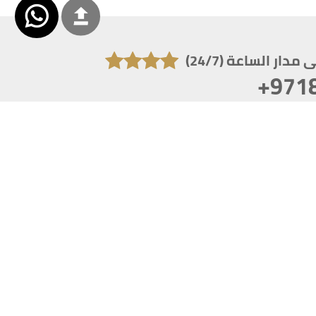
دار الساعة (24/7)
+971
تكون دقة الشاشة 1920x1080
 انترنت اكسبلورر 10.0+ ،فاير فوكس ، كروم