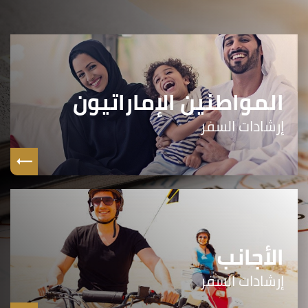
المواطنين الإماراتيون
إرشادات السفر
الأجانب
إرشادات السفر