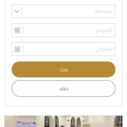
بحث
حذف