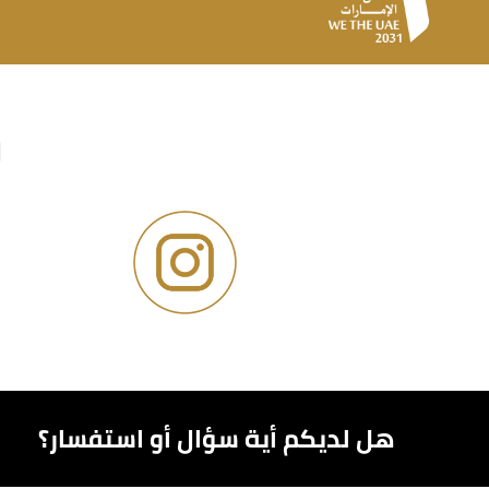
و
هل لديكم أية سؤال أو استفسار؟