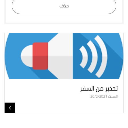
حذف
تحذير من السفر
السبت 20/2/2021