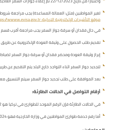
واعتباراً من تاريخ 22/12/2023 تم إعفاء جوازات السفر العادية لمواطني دولة الإمارات العربية المتحدة من الحصول على تأشيرة الدخول لغرض سياحي لمدة 90 يوماً في كل 180 يوماً.
لغير المواطنين (مثل: العمالة المساعدة) يجب مراجعة شروط 
موقع التأشيرات الإلكترونية التركية
: https://wwww.evisa.gov.tr
في حال فقدان أو سرقة جواز السفر يجب مراجعة أقرب قسم ش
تقديم طلب الحصول على وثيقة العودة الإلكترونية عن طريق مو
إبراز وثيقة العودة ومحضر فقدان أو سرقة جواز السفر لضباط الج
لتجديد جواز السفر اثناء التواجد خارج البلد يتم التقديم عن طر
بعد الموافقة على طلب تجديد جواز السفر سيتم التنسيق معكم 
أرقام التواصل في الحالات الطارئة:
في الحالات الطارئة فإن الرقم الموحد للطوارئ في تركيا هو 112.
أما رقم خدمة طوارئ المواطنين في وزارة الخارجية فهو 0097180024