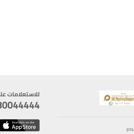
للاستعلامات على م
80044444
وقع