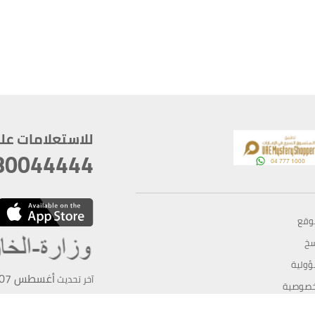
للاستعلامات على م
80044444
وقع
سخ
ؤولية
أغسطس 07, 2026 21:27:16
آخر تحديث
خصوصية
أفضل تصفح للموقع يتوجب أن 
كام