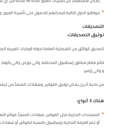
يمكن الاستفسار عن تأشيرات العبور لمدة 96 ساعة من أي شركة طيران (يجب مراعاة الترتيبات اللازمة قبل الإقلاع من نقطة الانطلاق).
مواطنو الدول التالية لايمكنهم للحصول على تأشيرة العبور، و
التصديقات
توثيق التصديقات:
لتصديق الوثائق من القنصلية العامة لدولة الإمارات العربية ال
قائم مقام مناطق إسطنبول المختلفة، والي بورص، والي يالوفا، وال
و والي إزمير.
من ناحية أخرى يمكن توثيق الفواتير، وشهادات المنشأ من غرفة
هناك 3 أنواع:
المستندات التجارية مثل: الفواتير، شهادات المنشأ، قوائم ال
أو ختم الغرفة التجارية بإسطنبول بالنسبة للفواتير أو شهادات 