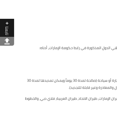
تابعنا
 الدول المذكورة في رابط حكومة الإمارات، أدناه:
يجوز للفنادق ووكلاء السفر أو منظمي الرحلات السياحية في الإمارات العربية المتحدة التقديم نيابة عن طالب التأشيرة للحصول على تأشيرة زيارة أو سياحة (صالحة لمدة 30 يوماً ويمكن تمديدها لمدة 30
 الإمارات، طيران الاتحاد، طيران العربية، فلاي دبي، والخطوط