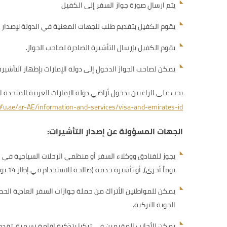
يتم ارسال صورة جواز السفر إلى الكفيل
يقوم الكفيل بتقديم طلب للجهات المعنية في الدولة لإصدار ت
يقوم الكفيل بإرسال التأشيرة الصادرة لصاحب الجواز.
يمكن لصاحب الجواز الدخول إلى دولة الإمارات بإظهار التأشيرة
يجب على الراغبين بدخول أراضي دولة الإمارات العربية المتحدة
://u.ae/ar-AE/information-and-services/visa-and-emirates-id
الجهات المسؤولة عن إصدار التأشيرات:
يوماً أخرى)، أو تأشيرة خدمة (صالحة للاستخدام في إطار 14 يوماً من تاريخ الإصدار، ومدة الإقامة 14 يوماً من تاريخ الدخول، متضمنة أيام الوصول والمغادرة وغير قابلة للتجديد).
يمكن للمواطنين الأتراك من حملة جوازات السفر العادية الحصول
الجوية التركية.
يمكن للأجانب المقيمين في تركيا بتذكرة إقامة رسمية، تقد