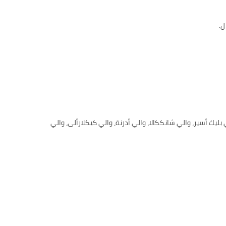
ل.
ليك أسير، والي شانككالا، والي أدرنة، والي كيكلارألى، والي