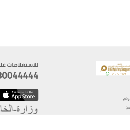
للاستعلامات على م
80044444
وقع
سخ
ؤولية
أغسطس 06, 2026 23:37:54
آخر تحديث
خصوصية