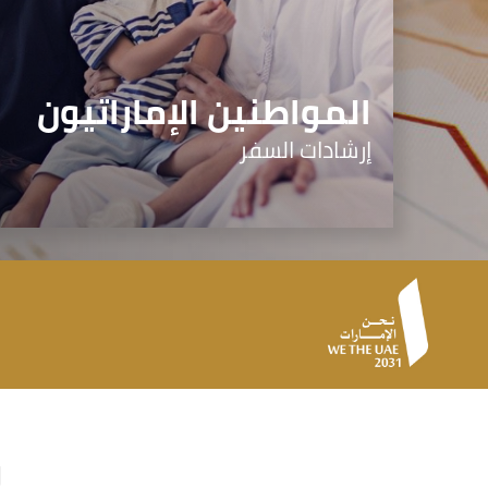
المواطنين الإماراتيون
إرشادات السفر
و