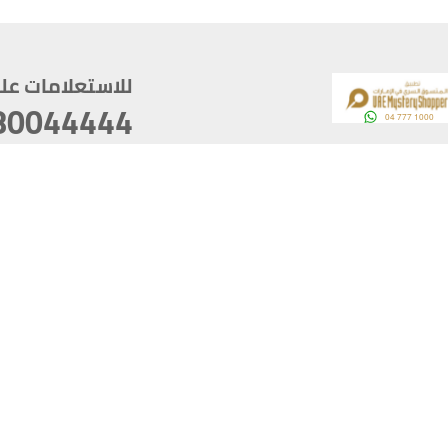
للاستعلامات على م
80044444
وقع
سخ
ؤولية
أغسطس 07, 2026 22:03:50
آخر تحديث
خصوصية
أفضل تصفح للموقع يتوجب أن 
كام
يدعم الموقع أحدث إصدار من متصفحات
ذية الرقمية