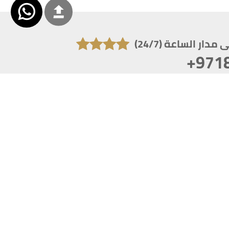
دار الساعة (24/7)
+971
تكون دقة الشاشة 1920x1080
 انترنت اكسبلورر 10.0+ ،فاير فوكس ، كروم