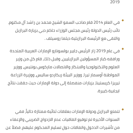
2019
في العام 2014 قام صاحب السمو الشيخ محمد بن راشد آل مكتوم.
نائب رئيس الدولة رئيس مجلس الوزراء حاكم دبي بزيارة البرازيل
والتقى مع الرئيسة البرازيلية ديلما روسيلف .
في عام 2019 زار الرئيس جايير بولسونارو الإمارات العربية المتحدة
ورافقه كبار المسؤولين البرازيليين، وقبل ذلك، قام كل من وزير
العلوم والتكنولوجيا والابتكار والاتصالات ماركوس بونتيس، ووزير
المواطنة أوسمار تيرا، ووزير البيئة ريكاردو ساليس، ووزيرة الزراعة
تيريزا كريستينا، بزيارات منفصلة إلى دولة الإمارات حيث حققت نتائج
ايجابية كبيرة.
تتمتع البرازيل ودولة الإمارات بعلاقات ثنائية ممتازة حالياً، ففي
السنوات الأخيرة تم توقيع اتفاقيات عدم الازدواج الضريبي والإعفاء
من تأشيرات الدخول واتفاقات حول تسليم المحكوم عليهم، فضلاً عن