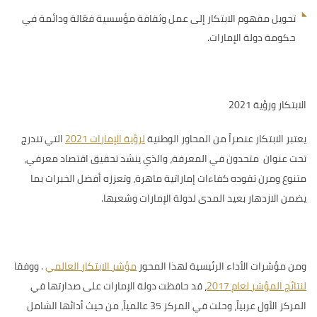
تحويل مفهوم الابتكار إلى عمل وثقافة مؤسسية فعّالة ودائمة في
حكومة دولة الإمارات.
الابتكار ورؤية 2021
يعتبر الابتكار عنصراً من
المحاور الوطنية
لرؤية الإمارات 2021
التي تندرج
تحت عنوان متحدون في المعرفة، والذي ينشد تحقيق اقتصاد معرفي،
متنوع ومرن تقوده كفاءات إماراتية ماهرة، وتعززه أفضل الخبرات بما
يضمن الازدهار بعيد المدى لدولة الإمارات وشعبها.
ومن مؤشرات الأداء الرئيسية لهذا المحور
مؤشر الابتكار العالمي
.
ووفقا
لنتائج المؤشر لعام 2017
، قد
حافظت دولة الإمارات على صدارتها في
المركز الأول عربياً، وحلت في المركز 35 عالمياً، من حيث أدائها الشامل