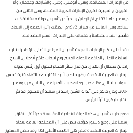
من الإمارات المتصالحة، وهي
:
أبوظبي، ودبي، والشارقة، وعجمان، وأم
القيوين، والفجيرة، تكوين الإمارات العربية المتحدة
.
وفي الثاني من
ديسمبر عام
1971
م، تمّ الإعلان رسمياً عن تأسيس دولة مستقلة ذات
سيادة، وفي العاشر من فبراير
1972
م، انضمّت رأس الخيمة إلى الاتحاد،
فأصبح الاتحاد متكاملاً باشتماله على الإمارات السبع المتصالحة
.
وقد أعلن حكام الإمارات السبعة تأسيس المجلس الأعلى للإتحاد باعتباره
السلطة الأعلى الحاكمة للدولة الفتية، وتم انتخاب حاكم أبوظبي، الشيخ
زايد بن سلطان آل نهيان، من قبل سائر الحكام ليكون أوّل رئيس لدولة
الإمارات العربية المتحدة، وهو منصب أعيد انتخابه بعد انتهاء فترة خمس
سنوات بالتتالي، وذلك حتى وفاته طيب الله ثراه في الثاني من نوفمبر
2004.
وكان حاكم دبي آنذاك الشيخ راشد بن سعيد آل مكتوم، قد تمّ
انتخابه ليكون نائباً للرئيس
.
ومع بدايات تأسيس هذه الدولة الاتحادية المؤسسة حديثاً تمّ الاتفاق
رسمياً على وضع دستور مؤقّت ينص على أن المصلحة العامة لاتحاد
الإمارات العربية المتحدة تعتبر هي الهدف الأعلى لها
.
وقد فصّل الدستور