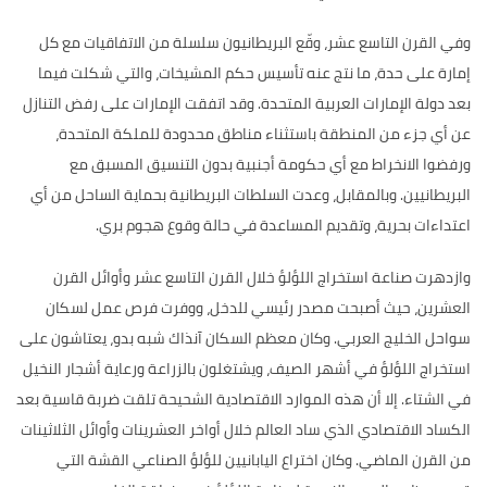
وفي القرن التاسع عشر، وقّع البريطانيون سلسلة من الاتفاقيات مع كل
إمارة على حدة، ما نتج عنه تأسيس حكم المشيخات، والتي شكلت فيما
بعد دولة الإمارات العربية المتحدة
.
وقد اتفقت الإمارات على رفض التنازل
عن أي جزء من المنطقة باستثناء مناطق محدودة للملكة المتحدة،
ورفضوا الانخراط مع أي حكومة أجنبية بدون التنسيق المسبق مع
البريطانيين
.
وبالمقابل، وعدت السلطات البريطانية بحماية الساحل من أي
اعتداءات بحرية، وتقديم المساعدة في حالة وقوع هجوم بري
.
وازدهرت صناعة استخراج اللؤلؤ خلال القرن التاسع عشر وأوائل القرن
العشرين، حيث أصبحت مصدر رئيسي للدخل، ووفرت فرص عمل لسكان
سواحل الخليج العربي
.
وكان معظم السكان آنذاك شبه بدو، يعتاشون على
استخراج اللؤلؤ في أشهر الصيف، ويشتغلون بالزراعة ورعاية أشجار النخيل
في الشتاء
.
إلا أن هذه الموارد الاقتصادية الشحيحة تلقت ضربة قاسية بعد
الكساد الاقتصادي الذي ساد العالم خلال أواخر العشرينات وأوائل الثلاثينات
من القرن الماضي
.
وكان اختراع اليابانيين للؤلؤ الصناعي القشة التي