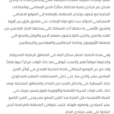
تشكل عبر مراحل
زمنية مختلفة، متأثراً بالدين الإسلامي، وبالمبادلات
التجارية مع شعوب وبلدان المنطقة، بالإضافة إلى الموقع الجغرافي
الاستراتيجي للدولة، حيث تقع دولة الإمارات على مفترق طرق بين أوروبا
والشرق الأقصى، ما جعلها أحد المسالك التي يسلكها التجار القادمين من
الهند والصين، والذين كانوا يجلبون معهم الحرير والتوابل والسلع التي
يفضلها الأوروبيون، وخاصة البرتغاليين والهولنديين والبريطانيين
.
وفي هذه الحقبة،
استقر سكان البلاد في المناطق الرملية الصحرواية،
واتخذوها موطناً لهم، وأصبحت أبوظبي بعد ذلك الوقت مركزاً حيويا هاماً
.
وقد نتج عن التوسع البرتغالي باتجاه المحيط الهندي في أوائل القرن
السادس عشر، والذي سار على خطى المستكشف الشهير فاسكودي
جاما، السيطرة على واحتلال العديد من البلدات والمناطق الساحلية
.
وبعد
ذلك، كانت قوات البحرية العُمانية والأوروبية تقوم بتسيير دوريات في
المياة الأقليمية خلال الفترة منذ القرن السابع عشر وحتى القرن التاسع
عشر الميلادي
.
ولعقود طويلة، ابتليت شواطئ المنطقة بالقراصنة الذين
اعتادوا على نهب مرتادي البحار
.