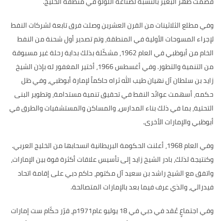
قصمت ظهر البعير بالنسبة لصناعة اللؤلؤ في منطقة الخليج
.
وفي مطلع الثلاثينات من القرن العشرين وصلت فرق تابعة لشركات النفط
لإجراء المسوحات الأولية في المنطقة، وتم تصدير أول شحنة من النفط
الخام من أبوظبي في العام
1962
، مشكّلة بذلك بداية رحلة غير مسبوقة
من التنمية والتطور
.
وفي أغسطس
1966
، أختير المغفور له بإذن الشيخ
زايد بن سلطان آل نهيان طيب الله ثراه حاكماً لإمارة أبوظبي، وفي ظل
حكمه، أسهمت عوائد النفط في تحقيق تنمية مستدامة، وتطوير البنى
التحتية، بما في ذلك بناء المدارس، والمساكن والمستشفيات والطرق في
أبوظبي والإمارات الأخرى
.
وفي العام
1968
، أعلنت الحكومة البريطانية انسحابها من الخليج العربي
.
وكنتيجة لذلك، بادر الشيخ زايد إلى تأسيس علاقات أكثرة قوة بين الإمارات،
واتفق مع الشيخ راشد بن سعيد آل مكتوم، حاكم دبي على إقامة اتحاد
فيدرالي، والذي عرف فيما بعد بالإمارات المتصالحة
.
وفي اجتماعٍ عُقد في دبي في
18
يوليو عام
1971
م، قرّر حكّام ست إمارات