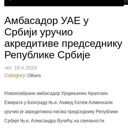
Амбасадор УАЕ у
Србији уручио
акредитиве председнику
Републике Србије
чет. 18.4.2024
Category
: Others
Новоизабрани амбасадор Уједињених Арапских
Емирата у Београду Њ.е. Ахмед Хатем Алменхали
уручио је акредитивна писма председнику Републике
Србије Њ.е. Александру Вучићу, на свечаности