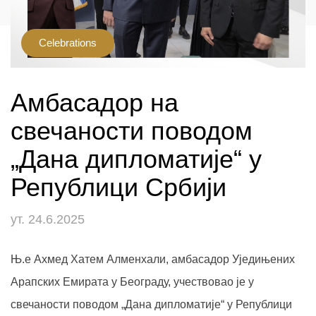
Celebrations
Амбасадор на
свечаности поводом
„Дана дипломатије“ у
Републици Србији
ут. 24.6.2025
Њ.е Ахмед Хатем Алменхали, амбасадор Уједињених
Арапских Емирата у Београду, учествовао је у
свечаности поводом „Дана дипломатије“ у Републици