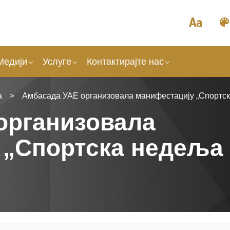
Медији
Услуге
Контактирајте нас
а
>
Амбасада УАЕ организовала манифестацију „Спортск
организовала
 „Спортска недеља