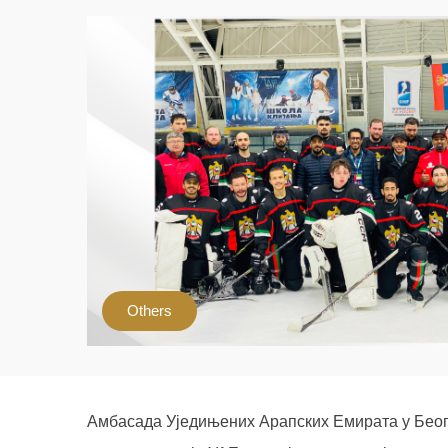
Others
Амбасада Уједињених Арапских Емирата у Беогр