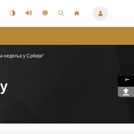
а недеља у Србији“
 у