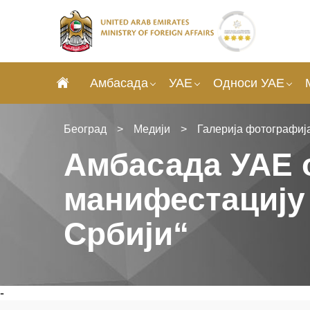
Амбасада
УАЕ
Односи УАЕ
Београд
>
Медији
>
Галерија фотографиј
Амбасада УАЕ 
манифестацију
Србији“
-