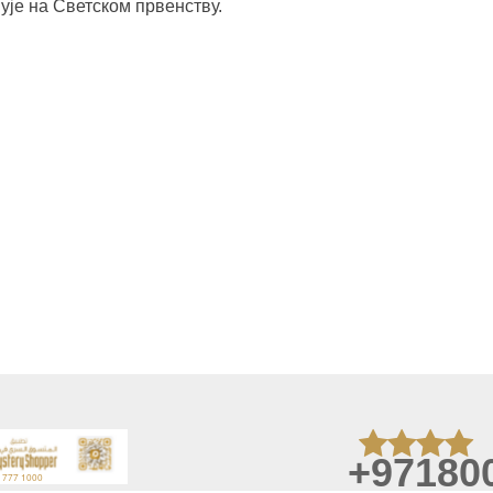
вује на Светском првенству.
+97180