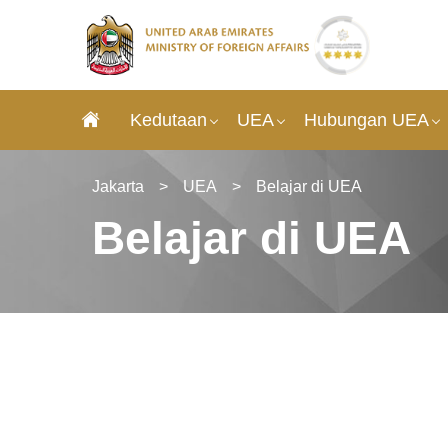
Kedutaan
UEA
Hubungan UEA
Jakarta
>
UEA
>
Belajar di UEA
Belajar di UEA