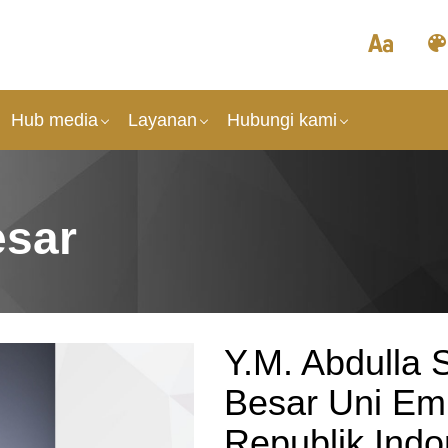
Hub media
Layanan
Hubungi kami
esar
Y.M. Abdulla 
Besar Uni Emi
Republik Indo